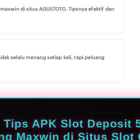
maxwin di situs AGUSTOTO. Tipsnya efektif dan
ak selalu menang setiap kali, tapi peluang
Tips APK Slot Deposit 
g Maxwin di Situs Slot