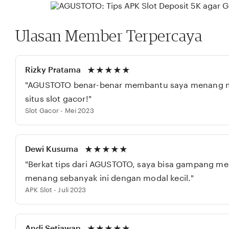
Ulasan Member Terpercaya
Rizky Pratama
★★★★★
"AGUSTOTO benar-benar membantu saya menang ma
situs slot gacor!"
Slot Gacor - Mei 2023
Dewi Kusuma
★★★★★
"Berkat tips dari AGUSTOTO, saya bisa gampang me
menang sebanyak ini dengan modal kecil."
APK Slot - Juli 2023
Andi Setiawan
★★★★★